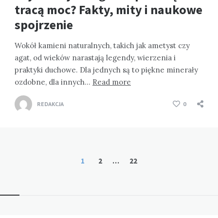
tracą moc? Fakty, mity i naukowe
spojrzenie
Wokół kamieni naturalnych, takich jak ametyst czy
agat, od wieków narastają legendy, wierzenia i
praktyki duchowe. Dla jednych są to piękne minerały
ozdobne, dla innych…
Read more
REDAKCJA
0
Stronicowanie
1
2
…
22
wpisów