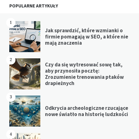
Widgets
POPULARNE ARTYKUŁY
1
Jak sprawdzić, które wzmianki o
firmie pomagają w SEO, a które nie
mają znaczenia
2
Czy da się wytresować sowę tak,
aby przynosiła pocztę:
Zrozumienie trenowania ptaków
drapieżnych
3
Odkrycia archeologiczne rzucające
nowe światło na historię ludzkości
4