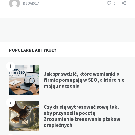
REDAKCJA
0
Widgets
POPULARNE ARTYKUŁY
1
Jak sprawdzić, które wzmianki o
firmie pomagają w SEO, a które nie
mają znaczenia
2
Czy da się wytresować sowę tak,
aby przynosiła pocztę:
Zrozumienie trenowania ptaków
drapieżnych