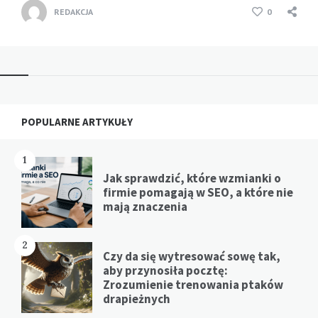
REDAKCJA
0
Widgets
POPULARNE ARTYKUŁY
1
Jak sprawdzić, które wzmianki o
firmie pomagają w SEO, a które nie
mają znaczenia
2
Czy da się wytresować sowę tak,
aby przynosiła pocztę:
Zrozumienie trenowania ptaków
drapieżnych