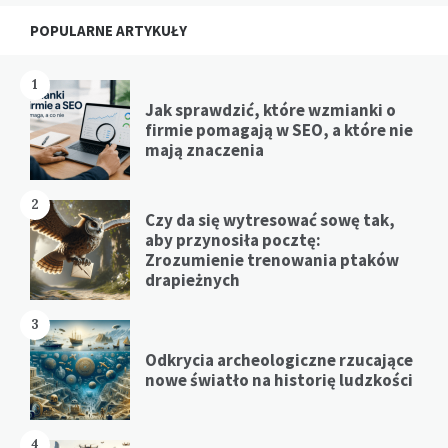
Widgets
POPULARNE ARTYKUŁY
1
Jak sprawdzić, które wzmianki o
firmie pomagają w SEO, a które nie
mają znaczenia
2
Czy da się wytresować sowę tak,
aby przynosiła pocztę:
Zrozumienie trenowania ptaków
drapieżnych
3
Odkrycia archeologiczne rzucające
nowe światło na historię ludzkości
4