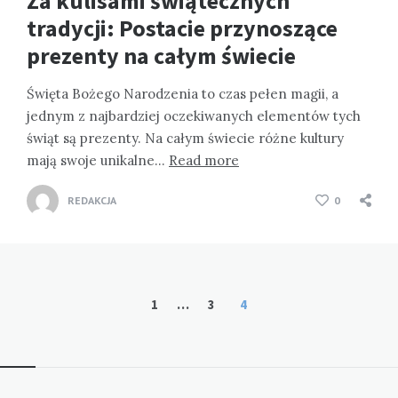
Za kulisami świątecznych
tradycji: Postacie przynoszące
prezenty na całym świecie
Święta Bożego Narodzenia to czas pełen magii, a
jednym z najbardziej oczekiwanych elementów tych
świąt są prezenty. Na całym świecie różne kultury
mają swoje unikalne…
Read more
REDAKCJA
0
Stronicowanie
1
…
3
4
wpisów