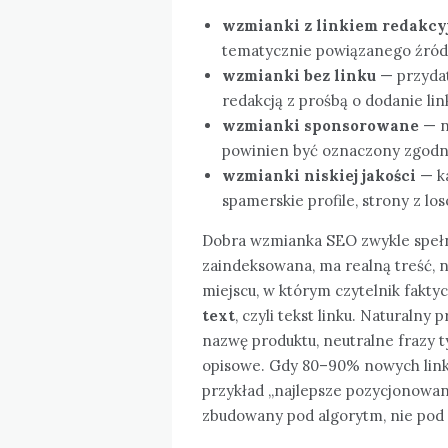
wzmianki z linkiem redakc
tematycznie powiązanego źród
wzmianki bez linku
— przydat
redakcją z prośbą o dodanie lin
wzmianki sponsorowane
— n
powinien być oznaczony zgodni
wzmianki niskiej jakości
— ka
spamerskie profile, strony z los
Dobra wzmianka SEO zwykle spełni
zaindeksowana, ma realną treść, ni
miejscu, w którym czytelnik fakty
text
, czyli tekst linku. Naturalny
nazwę produktu, neutralne frazy t
opisowe. Gdy 80–90% nowych link
przykład „najlepsze pozycjonowan
zbudowany pod algorytm, nie pod