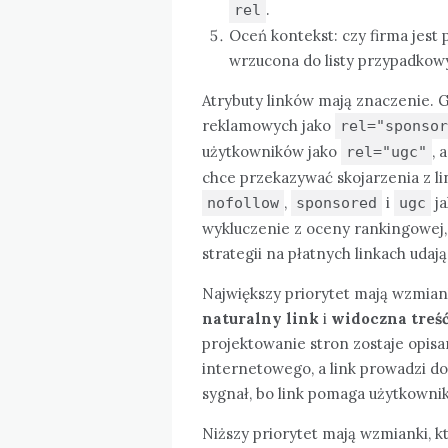
.
rel
Oceń kontekst: czy firma jest
wrzucona do listy przypadkow
Atrybuty linków mają znaczenie. G
reklamowych jako
rel="sponsor
użytkowników jako
, 
rel="ugc"
chce przekazywać skojarzenia z li
,
i
ja
nofollow
sponsored
ugc
wykluczenie z oceny rankingowej, 
strategii na płatnych linkach uda
Największy priorytet mają wzmiank
naturalny link
i
widoczna treś
projektowanie stron zostaje opisa
internetowego, a link prowadzi do 
sygnał, bo link pomaga użytkown
Niższy priorytet mają wzmianki, k