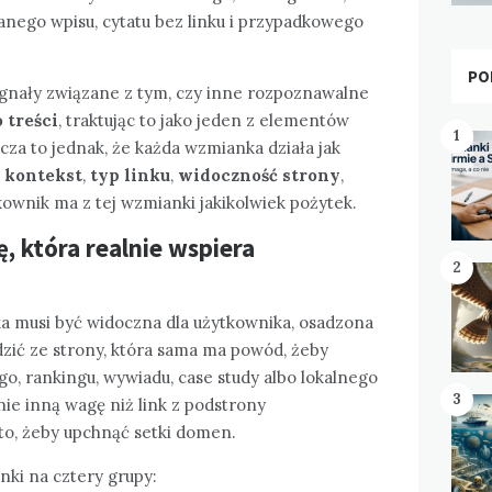
nego wpisu, cytatu bez linku i przypadkowego
PO
gnały związane z tym, czy inne rozpoznawalne
o treści
, traktując to jako jeden z elementów
1
cza to jednak, że każda wzmianka działa jak
,
kontekst
,
typ linku
,
widoczność strony
,
tkownik ma z tej wzmianki jakikolwiek pożytek.
 która realnie wspiera
2
nka musi być widoczna dla użytkownika, osadzona
ić ze strony, która sama ma powód, żeby
ego, rankingu, wywiadu, case study albo lokalnego
3
ie inną wagę niż link z podstrony
o, żeby upchnąć setki domen.
nki na cztery grupy: