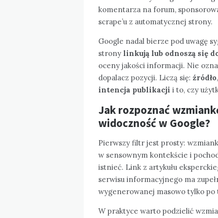
komentarza na forum, sponsorowa
scrape’u z automatycznej strony.
Google nadal bierze pod uwagę sy
strony
linkują lub odnoszą się d
oceny jakości informacji. Nie ozna
dopalacz pozycji. Liczą się:
źródło
intencja publikacji
i to, czy uży
Jak rozpoznać wzmiankę,
widoczność w Google?
Pierwszy filtr jest prosty: wzmia
w sensownym kontekście i pochodz
istnieć. Link z artykułu ekspercki
serwisu informacyjnego ma zupełn
wygenerowanej masowo tylko po t
W praktyce warto podzielić wzmia