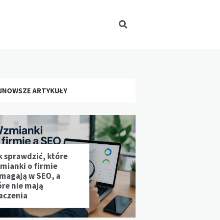
JNOWSZE ARTYKUŁY
k sprawdzić, które
mianki o firmie
magają w SEO, a
óre nie mają
aczenia