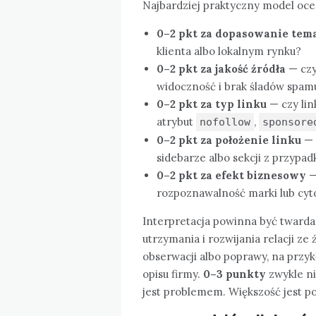
Najbardziej praktyczny model ocen
0–2 pkt za dopasowanie tem
klienta albo lokalnym rynku?
0–2 pkt za jakość źródła
— czy 
widoczność i brak śladów spam
0–2 pkt za typ linku
— czy lin
atrybut
,
nofollow
sponsore
0–2 pkt za położenie linku
— 
sidebarze albo sekcji z przyp
0–2 pkt za efekt biznesowy
—
rozpoznawalność marki lub cyt
Interpretacja powinna być twarda
utrzymania i rozwijania relacji ze
obserwacji albo poprawy, na przyk
opisu firmy.
0–3 punkty
zwykle ni
jest problemem. Większość jest p