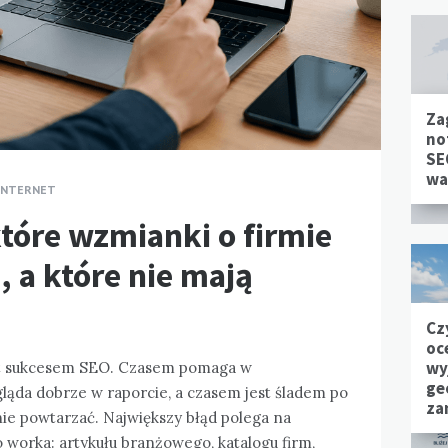
Za
no
SE
wa
INTERNET
tóre wzmianki o firmie
 a które nie mają
Cz
oc
wy
st sukcesem SEO. Czasem pomaga w
ge
ląda dobrze w raporcie, a czasem jest śladem po
za
 nie powtarzać. Największy błąd polega na
 worka: artykułu branżowego, katalogu firm,