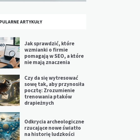
PULARNE ARTYKUŁY
Jak sprawdzić, które
wzmianki o firmie
pomagają w SEO, a które
nie mają znaczenia
Czy da się wytresować
sowę tak, aby przynosiła
pocztę: Zrozumienie
trenowania ptaków
drapieżnych
Odkrycia archeologiczne
rzucające nowe światło
na historię ludzkości