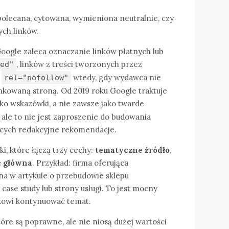
 polecana, cytowana, wymieniona neutralnie, czy
ych linków.
oogle zaleca oznaczanie linków płatnych lub
, linków z treści tworzonych przez
ed"
a
wtedy, gdy wydawca nie
rel="nofollow"
nkowaną stroną. Od 2019 roku Google traktuje
ko wskazówki, a nie zawsze jako twarde
ale to nie jest zaproszenie do budowania
jących redakcyjne rekomendacje.
i, które łączą trzy cechy:
tematyczne źródło
,
ć główna
. Przykład: firma oferująca
na w artykule o przebudowie sklepu
case study lub strony usługi. To jest mocny
ikowi kontynuować temat.
tóre są poprawne, ale nie niosą dużej wartości