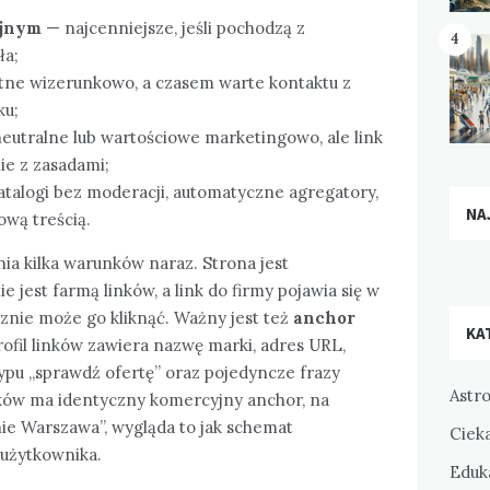
yjnym
— najcenniejsze, jeśli pochodzą z
4
ła;
ne wizerunkowo, a czasem warte kontaktu z
ku;
eutralne lub wartościowe marketingowo, ale link
e z zasadami;
talogi bez moderacji, automatyczne agregatory,
NA
ową treścią.
a kilka warunków naraz. Strona jest
e jest farmą linków, a link do firmy pojawia się w
cznie może go kliknąć. Ważny jest też
anchor
KA
 profil linków zawiera nazwę marki, adres URL,
ypu „sprawdź ofertę” oraz pojedyncze frazy
Astr
ów ma identyczny komercyjny anchor, na
ie Warszawa”, wygląda to jak schemat
Ciek
 użytkownika.
Eduka