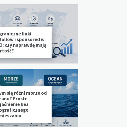
graniczne linki
follow i sponsored w
O: czy naprawdę mają
rtość?
ym się różni morze od
eanu? Proste
jaśnienie bez
ograficznego
mieszania