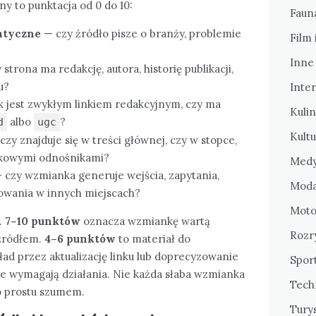
y to punktacja od 0 do 10:
Fauna
atyczne
— czy źródło pisze o branży, problemie
Film 
Inne
strona ma redakcję, autora, historię publikacji,
u?
Inte
k jest zwykłym linkiem redakcyjnym, czy ma
Kulin
albo
?
d
ugc
Kultu
czy znajduje się w treści głównej, czy w stopce,
adkowymi odnośnikami?
Medy
 czy wzmianka generuje wejścia, zapytania,
Mod
owania w innych miejscach?
Motor
.
7–10 punktów
oznacza wzmiankę wartą
Rozr
 źródłem.
4–6 punktów
to materiał do
ład przez aktualizację linku lub doprecyzowanie
Sport
e wymagają działania. Nie każda słaba wzmianka
Tech
o prostu szumem.
Tury