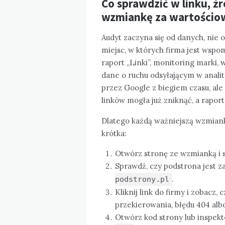
Co sprawdzić w linku, źr
wzmiankę za wartościo
Audyt zaczyna się od danych, nie o
miejsc, w których firma jest wsp
raport „Linki”, monitoring marki, 
dane o ruchu odsyłającym w analit
przez Google z biegiem czasu, ale
linków mogła już zniknąć, a raport
Dlatego każdą ważniejszą wzmiank
krótka:
Otwórz stronę ze wzmianką i s
Sprawdź, czy podstrona jest 
.
podstrony.pl
Kliknij link do firmy i zobacz,
przekierowania, błędu 404 albo
Otwórz kod strony lub inspekto