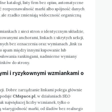
ne katalogi, listy firm bez opisu, automatyczne
ć rozpoznawalność marki albo spójność danych
, ale rzadko zmieniają widoczność organiczną
miankach z sieci stron o identycznym układzie,
zowanymi anchorami, linkach z ukrytych sekcji,
ych bez oznaczenia oraz wymianach „link za
jako spam między innymi kupowanie lub
pulowania rankingami, nadmierne wymiany
linków do strony.
abymi i ryzykownymi wzmiankami o
i. Dobre zarządzanie linkami polega głównie
 podaje
CMspace.pl
, w działaniach SEO
jak największej liczby wzmianek, tylko o
ją wiarygodność marki, od śladów bez realnego