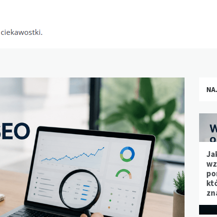
NA
Ja
wz
po
kt
zn