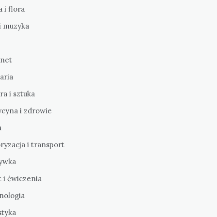
 i flora
i muzyka
rnet
aria
ra i sztuka
cyna i zdrowie
a
yzacja i transport
ywka
 i ćwiczenia
nologia
styka