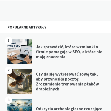
Widgets
POPULARNE ARTYKUŁY
1
Jak sprawdzić, które wzmianki o
firmie pomagają w SEO, a które nie
mają znaczenia
2
Czy da się wytresować sowę tak,
aby przynosiła pocztę:
Zrozumienie trenowania ptaków
drapieżnych
3
Odkrycia archeologiczne rzucające