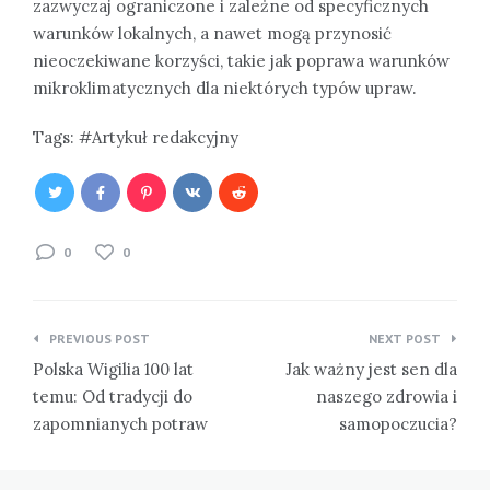
zazwyczaj ograniczone i zależne od specyficznych
warunków lokalnych, a nawet mogą przynosić
nieoczekiwane korzyści, takie jak poprawa warunków
mikroklimatycznych dla niektórych typów upraw.
Tags:
Artykuł redakcyjny
0
0
Nawigacja
PREVIOUS POST
NEXT POST
wpisu
Polska Wigilia 100 lat
Jak ważny jest sen dla
temu: Od tradycji do
naszego zdrowia i
zapomnianych potraw
samopoczucia?