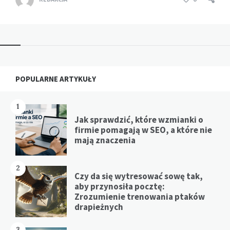
Widgets
POPULARNE ARTYKUŁY
1
Jak sprawdzić, które wzmianki o
firmie pomagają w SEO, a które nie
mają znaczenia
2
Czy da się wytresować sowę tak,
aby przynosiła pocztę:
Zrozumienie trenowania ptaków
drapieżnych
3