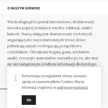
O NASZYM SERWISIE
Wiedzologia.pl to portal internetowy, dedykowany
szeroko pojętej tematyce wiedzy, edukacji, nauki i
historii. Naszą misją jest dostarczenie rzetelnych,
angażujących i wszechstronnych treści, które
pobudzają umysł i wzbogacają perspektywy
czytelników. Oferujemy bogatą gamę artykułów,
analiz, recenzji i materiałów, wszystko po to, aby stać
się niezastąpionym źródłem informacji dla każdego,
kto pragnie zgłębiać wiedzę i rozumieć świat w coraz
Kontynuując przeglądanie strony, wyrażasz
pełniejszy sposób.
zgodę na używanie plików Cookies. Więcej
informacji znajdziesz w
polityce prywatności
.
Ok
Dziękujemy za wizytę - Wiedzologia.pl © 2023