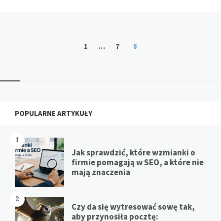
Stronicowanie
1
…
7
8
wpisów
Widgets
POPULARNE ARTYKUŁY
1
Jak sprawdzić, które wzmianki o
firmie pomagają w SEO, a które nie
mają znaczenia
2
Czy da się wytresować sowę tak,
aby przynosiła pocztę: