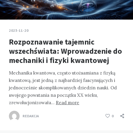
2023-11-20
Rozpoznawanie tajemnic
wszechświata: Wprowadzenie do
mechaniki i fizyki kwantowej
Mechanika kwantowa, często utożsamiana z fizyką
kwantową, jest jedną z najbardziej fascynujących i
jednocześnie skomplikowanych dziedzin nauki. Od
swojego powstania na początku XX wieku,
zrewolucjonizowała…
Read more
REDAKCJA
0