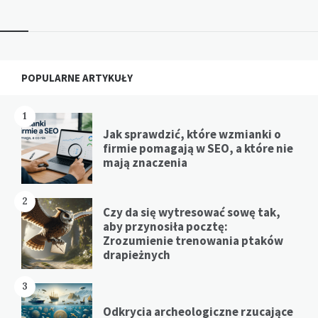
wpisów
Widgets
POPULARNE ARTYKUŁY
1
Jak sprawdzić, które wzmianki o
firmie pomagają w SEO, a które nie
mają znaczenia
2
Czy da się wytresować sowę tak,
aby przynosiła pocztę:
Zrozumienie trenowania ptaków
drapieżnych
3
Odkrycia archeologiczne rzucające