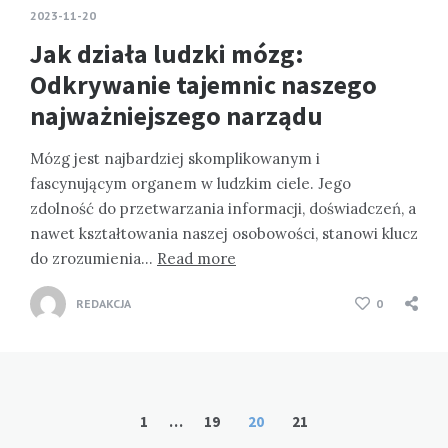
2023-11-20
Jak działa ludzki mózg:
Odkrywanie tajemnic naszego
najważniejszego narządu
Mózg jest najbardziej skomplikowanym i
fascynującym organem w ludzkim ciele. Jego
zdolność do przetwarzania informacji, doświadczeń, a
nawet kształtowania naszej osobowości, stanowi klucz
do zrozumienia…
Read more
REDAKCJA
0
Stronicowanie
1
…
19
20
21