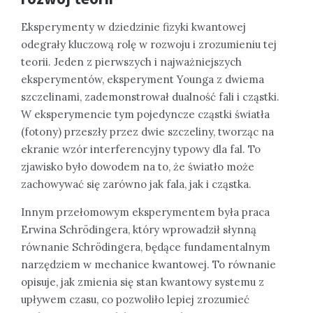
Eksperymenty w dziedzinie fizyki kwantowej
odegrały kluczową rolę w rozwoju i zrozumieniu tej
teorii. Jeden z pierwszych i najważniejszych
eksperymentów, eksperyment Younga z dwiema
szczelinami, zademonstrował dualność fali i cząstki.
W eksperymencie tym pojedyncze cząstki światła
(fotony) przeszły przez dwie szczeliny, tworząc na
ekranie wzór interferencyjny typowy dla fal. To
zjawisko było dowodem na to, że światło może
zachowywać się zarówno jak fala, jak i cząstka.
Innym przełomowym eksperymentem była praca
Erwina Schrödingera, który wprowadził słynną
równanie Schrödingera, będące fundamentalnym
narzędziem w mechanice kwantowej. To równanie
opisuje, jak zmienia się stan kwantowy systemu z
upływem czasu, co pozwoliło lepiej zrozumieć