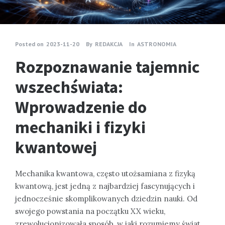
Posted on
2023-11-20
By
REDAKCJA
In
ASTRONOMIA
Rozpoznawanie tajemnic
wszechświata:
Wprowadzenie do
mechaniki i fizyki
kwantowej
Mechanika kwantowa, często utożsamiana z fizyką
kwantową, jest jedną z najbardziej fascynujących i
jednocześnie skomplikowanych dziedzin nauki. Od
swojego powstania na początku XX wieku,
zrewolucjonizowała sposób, w jaki rozumiemy świat