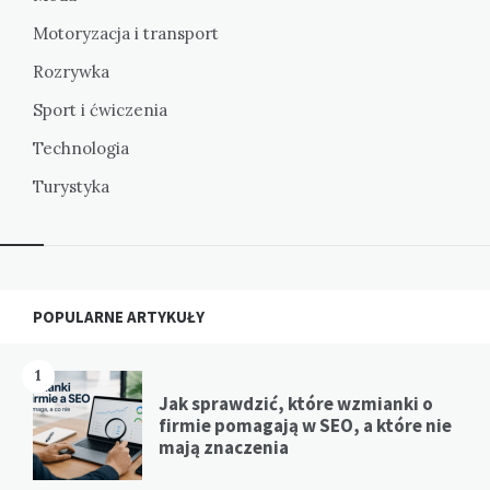
Motoryzacja i transport
Rozrywka
Sport i ćwiczenia
Technologia
Turystyka
Widgets
POPULARNE ARTYKUŁY
1
Jak sprawdzić, które wzmianki o
firmie pomagają w SEO, a które nie
mają znaczenia