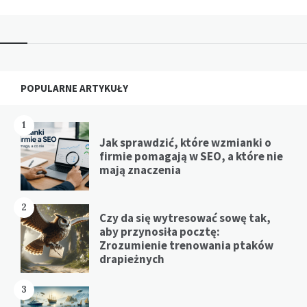
Widgets
POPULARNE ARTYKUŁY
1
Jak sprawdzić, które wzmianki o
firmie pomagają w SEO, a które nie
mają znaczenia
2
Czy da się wytresować sowę tak,
aby przynosiła pocztę:
Zrozumienie trenowania ptaków
drapieżnych
3