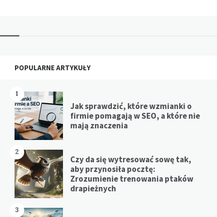
Widgets
POPULARNE ARTYKUŁY
1
Jak sprawdzić, które wzmianki o
firmie pomagają w SEO, a które nie
mają znaczenia
2
Czy da się wytresować sowę tak,
aby przynosiła pocztę:
Zrozumienie trenowania ptaków
drapieżnych
3