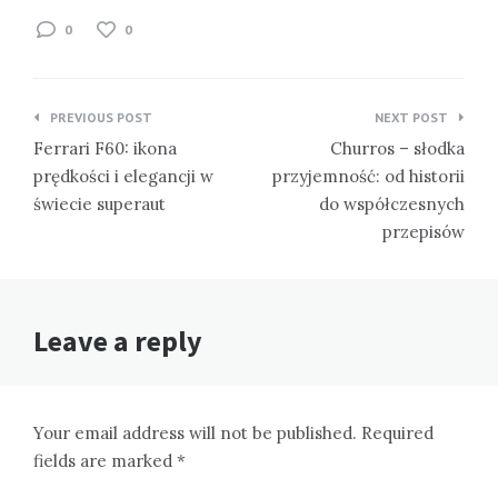
0
0
Nawigacja
PREVIOUS POST
NEXT POST
wpisu
Ferrari F60: ikona
Churros – słodka
prędkości i elegancji w
przyjemność: od historii
świecie superaut
do współczesnych
przepisów
Leave a reply
Your email address will not be published. Required
fields are marked *