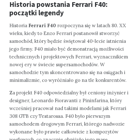
Historia powstania Ferrari F40:
początki legendy
Historia
Ferrari F40
rozpoczyna się w latach 80. XX
wieku, kiedy to Enzo Ferrari postanowił stworzyć
samochód, który będzie świętował 40-lecie istnienia
jego firmy. F40 miało być demonstracją możliwości
technicznych i projektowych Ferrari, wyznacznikiem
nowej ery w świecie supersamochodów. W
samochodzie tym skoncentrowano się na osiągach i
minimalizmie, co wyróżniało go na tle konkurentów.
Za projekt F40 odpowiedzialny był ceniony inżynier i
designer, Leonardo Fioravanti z Pininfarina, który
wcześniej pracował nad takimi modelami jak Ferrari
308 GTB czy Testarossa. F40 było pierwszym
samochodem drogowym Ferrari, którego nadwozie
wykonane było prawie całkowicie z kompozytów
węglowych, co znacznie obniżyło jego masę.