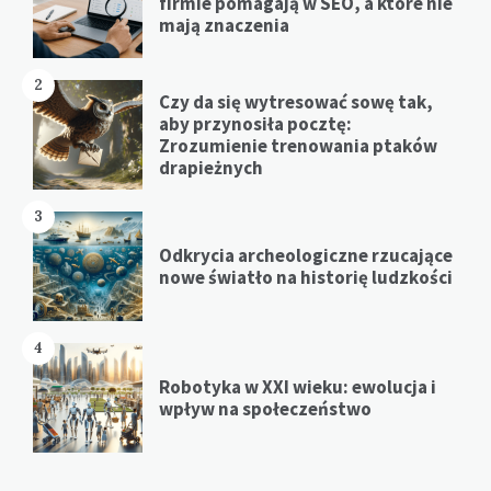
firmie pomagają w SEO, a które nie
mają znaczenia
2
Czy da się wytresować sowę tak,
aby przynosiła pocztę:
Zrozumienie trenowania ptaków
drapieżnych
3
Odkrycia archeologiczne rzucające
nowe światło na historię ludzkości
4
Robotyka w XXI wieku: ewolucja i
wpływ na społeczeństwo