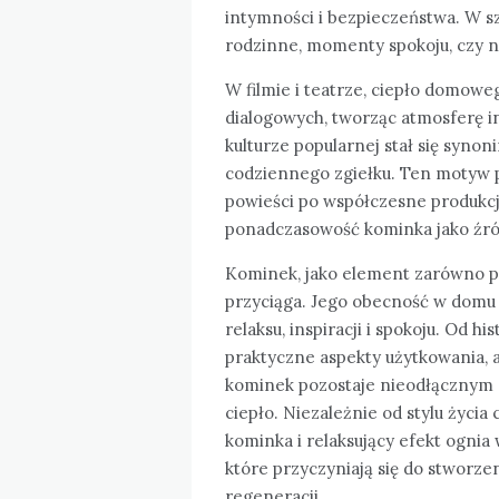
intymności i bezpieczeństwa. W s
rodzinne, momenty spokoju, czy n
W filmie i teatrze, ciepło domowe
dialogowych, tworząc atmosferę i
kulturze popularnej stał się synon
codziennego zgiełku. Ten motyw pr
powieści po współczesne produkcje
ponadczasowość kominka jako źródł
Kominek, jako element zarówno pra
przyciąga. Jego obecność w domu t
relaksu, inspiracji i spokoju. Od h
praktyczne aspekty użytkowania, a
kominek pozostaje nieodłącznym 
ciepło. Niezależnie od stylu życi
kominka i relaksujący efekt ogni
które przyczyniają się do stworze
regeneracji.