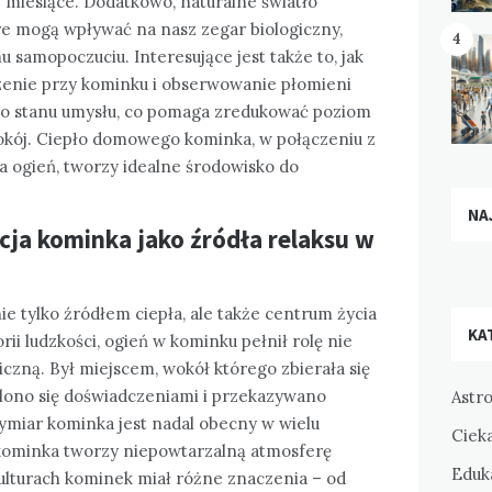
 miesiące. Dodatkowo, naturalne światło
re mogą wpływać na nasz zegar biologiczny,
4
 samopoczuciu. Interesujące jest także to, jak
zenie przy kominku i obserwowanie płomieni
o stanu umysłu, co pomaga zredukować poziom
okój. Ciepło domowego kominka, w połączeniu z
a ogień, tworzy idealne środowisko do
NA
ucja kominka jako źródła relaksu w
ie tylko źródłem ciepła, ale także centrum życia
KA
ii ludzkości, ogień w kominku pełnił rolę nie
iczną. Był miejscem, wokół którego zbierała się
elono się doświadczeniami i przekazywano
Astr
wymiar kominka jest nadal obecny w wielu
Ciek
kominka tworzy niepowtarzalną atmosferę
Eduka
kulturach kominek miał różne znaczenia – od