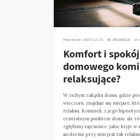
Posted on
2023-12-25
By
REDAKCJA
In
Komfort i spokój
domowego komink
relaksujące?
W cichym zakątku domu, gdzie pło
wieczoru, znajduje się miejsce, kt
relaksu. Kominek, z jego hipnotyzu
centralnym punktem domu, ale rów
zgłębimy tajemnice, jakie kryje 
siedzenie przy nim jest tak relaksu