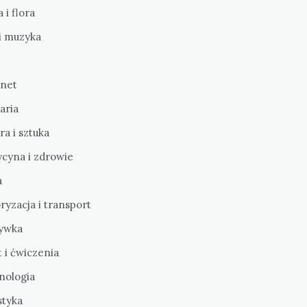
 i flora
i muzyka
rnet
aria
ra i sztuka
cyna i zdrowie
a
yzacja i transport
ywka
 i ćwiczenia
nologia
styka