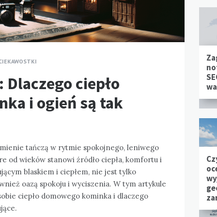
Za
CIEKAWOSTKI
no
SE
: Dlaczego ciepło
wa
a i ogień są tak
mienie tańczą w rytmie spokojnego, leniwego
Cz
óre od wieków stanowi źródło ciepła, komfortu i
oc
jącym blaskiem i ciepłem, nie jest tylko
wy
nież oazą spokoju i wyciszenia. W tym artykule
ge
w sobie ciepło domowego kominka i dlaczego
za
jące.