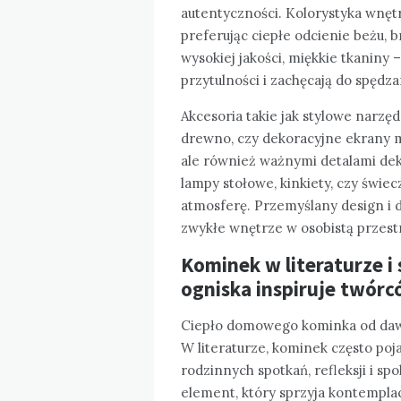
autentyczności. Kolorystyka wnę
preferując ciepłe odcienie beżu,
wysokiej jakości, miękkie tkaniny 
przytulności i zachęcają do spędza
Akcesoria takie jak stylowe narzęd
drewno, czy dekoracyjne ekrany m
ale również ważnymi detalami deko
lampy stołowe, kinkiety, czy świe
atmosferę. Przemyślany design i 
zwykłe wnętrze w osobistą przestr
Kominek w literaturze i
ogniska inspiruje twór
Ciepło domowego kominka od dawna 
W literaturze, kominek często poj
rodzinnych spotkań, refleksji i sp
element, który sprzyja kontempla