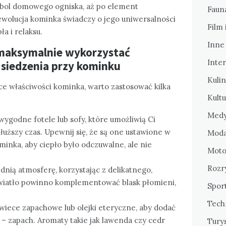
bol domowego ogniska, aż po element
Fauna
ewolucja kominka świadczy o jego uniwersalności
Film 
a i relaksu.
Inne
 maksymalnie wykorzystać
Inte
 siedzenia przy kominku
Kulin
ce właściwości kominka, warto zastosować kilka
Kultu
Medy
wygodne fotele lub sofy, które umożliwią Ci
uższy czas. Upewnij się, że są one ustawione w
Mod
minka, aby ciepło było odczuwalne, ale nie
Motor
Rozr
dnią atmosferę, korzystając z delikatnego,
wiatło powinno komplementować blask płomieni,
Sport
Tech
świece zapachowe lub olejki eteryczne, aby dodać
– zapach. Aromaty takie jak lawenda czy cedr
Tury