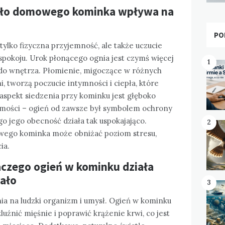
epło domowego kominka wpływa na
PO
ylko fizyczna przyjemność, ale także uczucie
pokoju. Urok płonącego ognia jest czymś więcej
1
do wnętrza. Płomienie, migoczące w różnych
, tworzą poczucie intymności i ciepła, które
 aspekt siedzenia przy kominku jest głęboko
mości – ogień od zawsze był symbolem ochrony
go jego obecność działa tak uspokajająco.
2
owego kominka może obniżać poziom stresu,
ia.
aczego ogień w kominku działa
iało
3
ia na ludzki organizm i umysł. Ogień w kominku
uźnić mięśnie i poprawić krążenie krwi, co jest