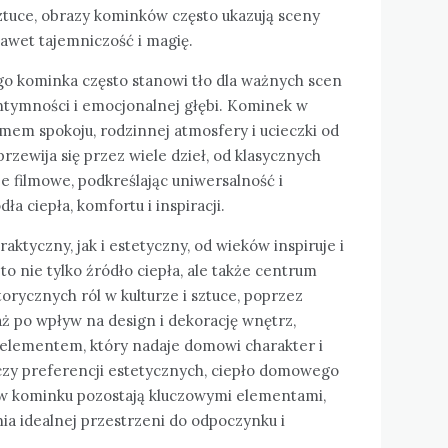
ztuce, obrazy kominków często ukazują sceny
awet tajemniczość i magię.
go kominka często stanowi tło dla ważnych scen
ntymności i emocjonalnej głębi. Kominek w
imem spokoju, rodzinnej atmosfery i ucieczki od
zewija się przez wiele dzieł, od klasycznych
 filmowe, podkreślając uniwersalność i
a ciepła, komfortu i inspiracji.
ktyczny, jak i estetyczny, od wieków inspiruje i
o nie tylko źródło ciepła, ale także centrum
istorycznych ról w kulturze i sztuce, poprzez
ż po wpływ na design i dekorację wnętrz,
elementem, który nadaje domowi charakter i
a czy preferencji estetycznych, ciepło domowego
a w kominku pozostają kluczowymi elementami,
nia idealnej przestrzeni do odpoczynku i