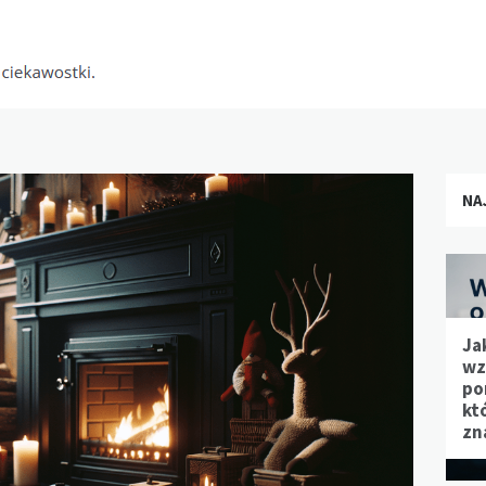
NA
Ja
wz
po
kt
zn