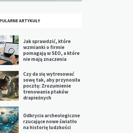
PULARNE ARTYKUŁY
Jak sprawdzić, które
wzmianki o firmie
pomagają w SEO, a które
nie mają znaczenia
Czy da się wytresować
sowę tak, aby przynosiła
pocztę: Zrozumienie
trenowania ptaków
drapieżnych
Odkrycia archeologiczne
rzucające nowe światło
na historię ludzkości