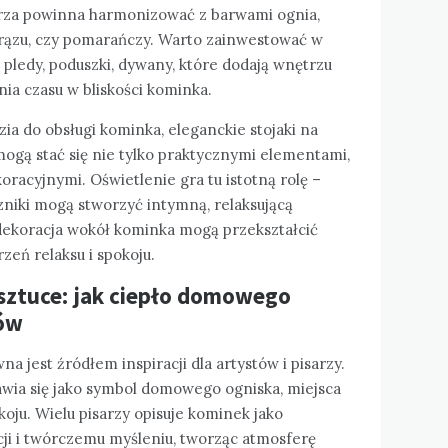
trza powinna harmonizować z barwami ognia,
 brązu, czy pomarańczy. Warto zainwestować w
– pledy, poduszki, dywany, które dodają wnętrzu
nia czasu w bliskości kominka.
zia do obsługi kominka, eleganckie stojaki na
ogą stać się nie tylko praktycznymi elementami,
racyjnymi. Oświetlenie gra tu istotną rolę –
czniki mogą stworzyć intymną, relaksującą
dekoracja wokół kominka mogą przekształcić
zeń relaksu i spokoju.
 sztuce: jak ciepło domowego
ców
jest źródłem inspiracji dla artystów i pisarzy.
awia się jako symbol domowego ogniska, miejsca
okoju. Wielu pisarzy opisuje kominek jako
cji i twórczemu myśleniu, tworząc atmosferę