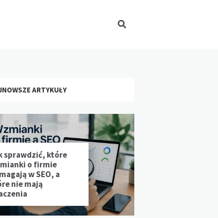
JNOWSZE ARTYKUŁY
k sprawdzić, które
mianki o firmie
magają w SEO, a
óre nie mają
aczenia