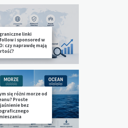
graniczne linki
follow i sponsored w
O: czy naprawdę mają
rtość?
ym się różni morze od
eanu? Proste
jaśnienie bez
ograficznego
mieszania