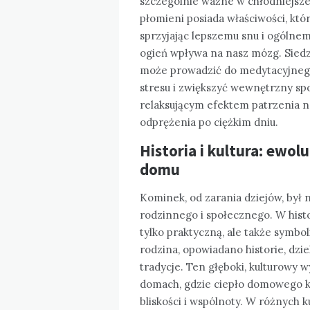
szczególnie ważne w chłodniejsze
płomieni posiada właściwości, któ
sprzyjając lepszemu snu i ogólnemu
ogień wpływa na nasz mózg. Sied
może prowadzić do medytacyjneg
stresu i zwiększyć wewnętrzny sp
relaksującym efektem patrzenia n
odprężenia po ciężkim dniu.
Historia i kultura: ewol
domu
Kominek, od zarania dziejów, był n
rodzinnego i społecznego. W histor
tylko praktyczną, ale także symbol
rodzina, opowiadano historie, dzi
tradycje. Ten głęboki, kulturowy 
domach, gdzie ciepło domowego 
bliskości i wspólnoty. W różnych 