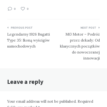
0
0
Nawigacja
PREVIOUS POST
NEXT POST
wpisu
Legendarny 1926 Bugatti
MG Motor – Podróż
Type 35: Ikoną wyścigów
przez dekady: Od
samochodowych
klasycznych początków
do nowoczesnej
innowacji
Leave a reply
Your email address will not be published. Required