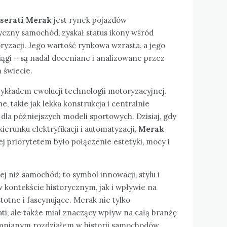
serati Merak
jest rynek pojazdów
syczny samochód, zyskał status ikony wśród
yzacji. Jego wartość rynkowa wzrasta, a jego
iągi – są nadal doceniane i analizowane przez
 świecie.
ykładem ewolucji technologii motoryzacyjnej.
, takie jak lekka konstrukcja i centralnie
ą dla późniejszych modeli sportowych. Dzisiaj, gdy
erunku elektryfikacji i automatyzacji,
Merak
j priorytetem było połączenie estetyki, mocy i
ej niż samochód; to symbol innowacji, stylu i
w kontekście historycznym, jak i wpływie na
totne i fascynujące. Merak nie tylko
ati, ale także miał znaczący wpływ na całą branżę
omnianym rozdziałem w historii samochodów