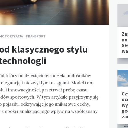
Za
MOTORYZACJA I TRANSPORT
no
SE
od klasycznego stylu
wa
technologii
, który od dziesięcioleci urzeka miłośników
elegancją i niezwykłymi osiągami. Model ten,
lu i innowacyjności, przetrwał próbę czasu,
Cz
hodów sportowych. W tym artykule przyjrzymy się
oc
go pojazdu, odkrywając jego unikatowe cechy,
wy
ge
z epoki i analizując jego wpływ na współczesny
za