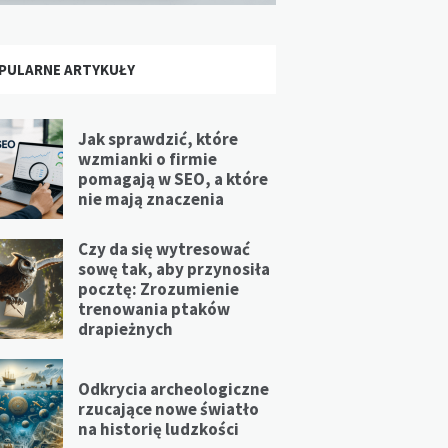
PULARNE ARTYKUŁY
Jak sprawdzić, które
wzmianki o firmie
pomagają w SEO, a które
nie mają znaczenia
Czy da się wytresować
sowę tak, aby przynosiła
pocztę: Zrozumienie
trenowania ptaków
drapieżnych
Odkrycia archeologiczne
rzucające nowe światło
na historię ludzkości