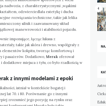
ja nadwozia, z charakterystycznymi „wąskimi
4
kształtem, odzwierciedlała estetykę i ducha
cyjne rozwiązania techniczne, takie jak lekka
 umieszczony silnik i zaawansowany układ
yjątkowej manewrowości i stabilności pojazdu.
wnie imponujące, łącząc luksus z
teriały, takie jak skóra i drewno, współgrały z
NA
elementów kokpitu, tworząc komfortową i
cy i pasażerów. Dodatkowo,
Merak
oferował
 dodatkowe miejsca z tyłu, co było rzadkością w
KA
rak z innymi modelami z epoki
Astr
kalności, istniał w kontekście bogatej i
Ciek
ej lat 70. i 80. Porównanie go z innymi
epiej zrozumieć jego pozycję na rynku oraz
Eduka
wnymi konkurentami Meraka były takie