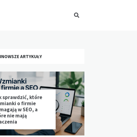
JNOWSZE ARTYKUŁY
k sprawdzić, które
mianki o firmie
magają w SEO, a
óre nie mają
aczenia