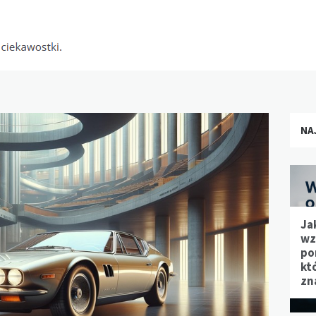
NA
Ja
wz
po
kt
zn