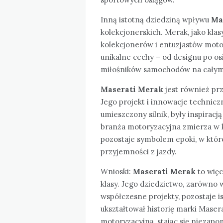
Inną istotną dziedziną wpływu
Ma
kolekcjonerskich. Merak, jako kla
kolekcjonerów i entuzjastów motor
unikalne cechy – od designu po os
miłośników samochodów na całym
Maserati Merak
jest również prz
Jego projekt i innowacje techniczne
umieszczony silnik, były inspiracj
branża motoryzacyjna zmierza w ki
pozostaje symbolem epoki, w które
przyjemności z jazdy.
Wnioski:
Maserati Merak
to więc
klasy. Jego dziedzictwo, zarówno 
współczesne projekty, pozostaje is
ukształtował historię marki Maser
motoryzacyjną, stając się niezap