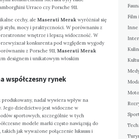
Fauna
amborghini Urraco czy Porsche 911.
Film 
ikalne cechy, ale
Maserati Merak
wyróżniał się
Inne
i stylu, mocy i praktyczności. W porównaniu z
 przestronne wnętrze i lepszą widoczność. W
Inte
 przewyższał konkurenta pod względem wygody
Kulin
w porównaniu z Porsche 911,
Maserati Merak
wnym designem i unikatowym włoskim
Kultu
Medy
na współczesny rynek
Mod
Motor
już produkowany, nadal wywiera wpływ na
Rozr
 Jego dziedzictwo jest widoczne w
Sport
odów sportowych, szczególnie w tych
ółczesne modele marki często nawiązują do
Tech
 takich jak wyważone połączenie luksusu i
Tury