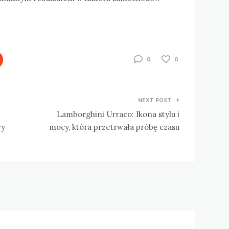
0
0
NEXT POST
Lamborghini Urraco: Ikona stylu i
wy
mocy, która przetrwała próbę czasu