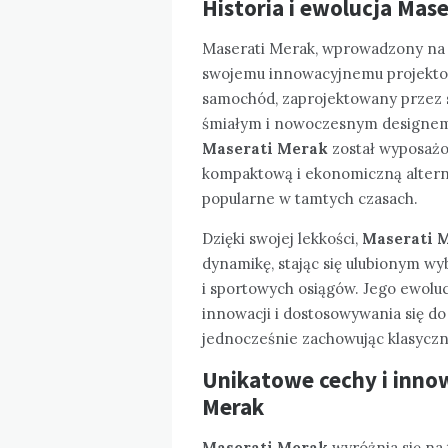
Historia i ewolucja Mase
Maserati Merak, wprowadzony na r
swojemu innowacyjnemu projektowi
samochód, zaprojektowany przez s
śmiałym i nowoczesnym designem, 
Maserati Merak
został wyposażon
kompaktową i ekonomiczną alterna
popularne w tamtych czasach.
Dzięki swojej lekkości,
Maserati 
dynamikę, stając się ulubionym wyb
i sportowych osiągów. Jego ewoluc
innowacji i dostosowywania się do
jednocześnie zachowując klasyczny
Unikatowe cechy i innow
Merak
Maserati Merak
wyróżnia się na