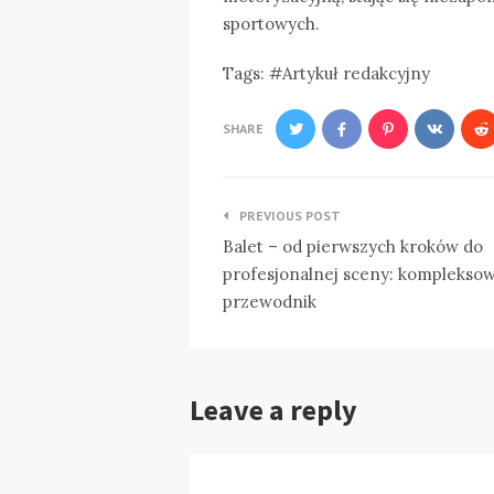
sportowych.
Tags:
Artykuł redakcyjny
SHARE
Nawigacja
PREVIOUS POST
wpisu
Balet – od pierwszych kroków do
profesjonalnej sceny: komplekso
przewodnik
Leave a reply