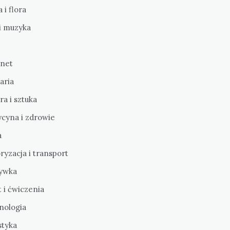
 i flora
i muzyka
rnet
aria
ra i sztuka
cyna i zdrowie
a
yzacja i transport
ywka
 i ćwiczenia
nologia
styka