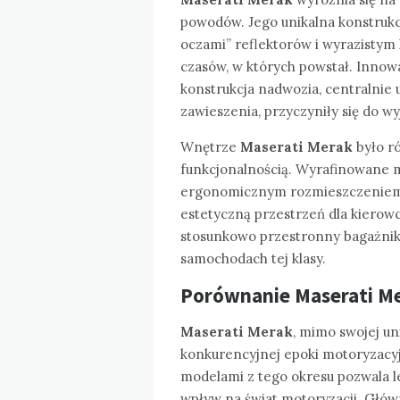
powodów. Jego unikalna konstrukc
oczami” reflektorów i wyrazistym 
czasów, w których powstał. Innowa
konstrukcja nadwozia, centralnie
zawieszenia, przyczyniły się do w
Wnętrze
Maserati Merak
było ró
funkcjonalnością. Wyrafinowane ma
ergonomicznym rozmieszczeniem 
estetyczną przestrzeń dla kierow
stosunkowo przestronny bagażnik i
samochodach tej klasy.
Porównanie Maserati Me
Maserati Merak
, mimo swojej uni
konkurencyjnej epoki motoryzacyjn
modelami z tego okresu pozwala l
wpływ na świat motoryzacji. Głó