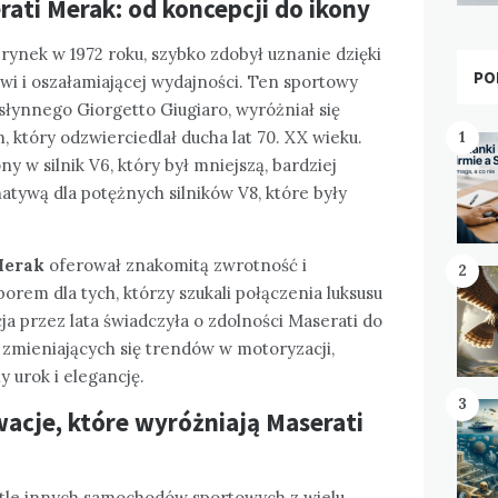
rati Merak: od koncepcji do ikony
ynek w 1972 roku, szybko zdobył uznanie dzięki
PO
 i oszałamiającej wydajności. Ten sportowy
łynnego Giorgetto Giugiaro, wyróżniał się
który odzwierciedlał ducha lat 70. XX wieku.
1
y w silnik V6, który był mniejszą, bardziej
tywą dla potężnych silników V8, które były
Merak
oferował znakomitą zwrotność i
2
orem dla tych, którzy szukali połączenia luksusu
ja przez lata świadczyła o zdolności Maserati do
 zmieniających się trendów w motoryzacji,
 urok i elegancję.
3
acje, które wyróżniają Maserati
 tle innych samochodów sportowych z wielu