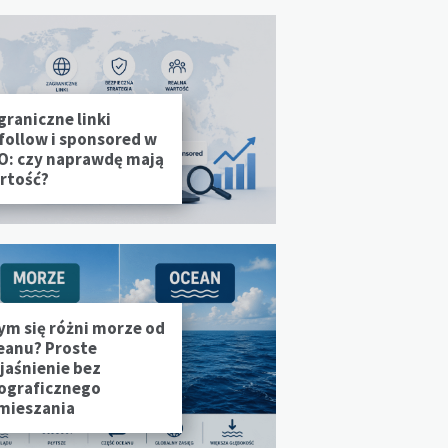
graniczne linki
follow i sponsored w
O: czy naprawdę mają
rtość?
ym się różni morze od
eanu? Proste
jaśnienie bez
ograficznego
mieszania