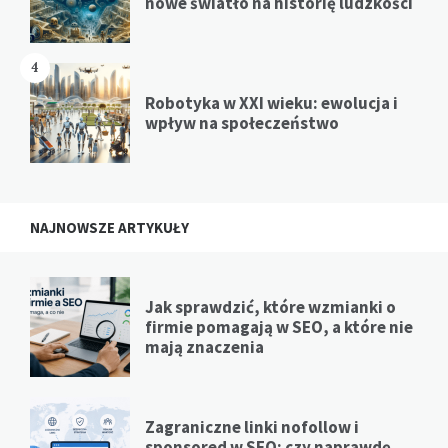
nowe światło na historię ludzkości
4
Robotyka w XXI wieku: ewolucja i
wpływ na społeczeństwo
NAJNOWSZE ARTYKUŁY
Jak sprawdzić, które wzmianki o
firmie pomagają w SEO, a które nie
mają znaczenia
Zagraniczne linki nofollow i
sponsored w SEO: czy naprawdę