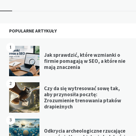
Widgets
POPULARNE ARTYKUŁY
1
Jak sprawdzić, które wzmianki o
firmie pomagają w SEO, a które nie
mają znaczenia
2
Czy da się wytresować sowę tak,
aby przynosiła pocztę:
Zrozumienie trenowania ptaków
drapieżnych
3
Odkrycia archeologiczne rzucające