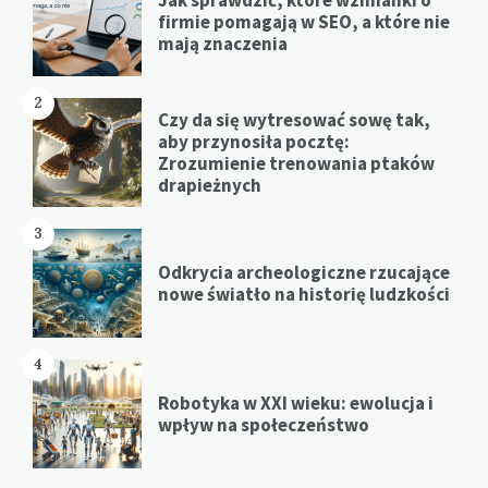
Jak sprawdzić, które wzmianki o
firmie pomagają w SEO, a które nie
mają znaczenia
2
Czy da się wytresować sowę tak,
aby przynosiła pocztę:
Zrozumienie trenowania ptaków
drapieżnych
3
Odkrycia archeologiczne rzucające
nowe światło na historię ludzkości
4
Robotyka w XXI wieku: ewolucja i
wpływ na społeczeństwo