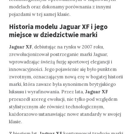
modelach oraz dokonamy porównania z innymi
pojazdami w tej samej klasie.
Historia modelu
Jaguar XF
i jego
miejsce w dziedzictwie marki
Jaguar XF
, debiutując na rynku w 2007 roku,
zrewolucjonizował postrzeganie marki Jaguar,
wprowadzając świeżą fuzję sportowej elegancji i
innowacyjności. Jego pojawienie się było punktem
zwrotnym, oznaczającym nową erę w bogatej historii
marki, która zawsze była synonimem brytyjskiego
luksusu i wyrafinowania. Przez lata,
Jaguar XF
przeszedł szereg ewolucji, nie tylko pod względem
stylistycznym ale również technologicznym,
każdorazowo ustanawiając nowe standardy w swojej
klasie.
Z biegiem lat,
Jaguar XF
kontynuował tradycję marki,