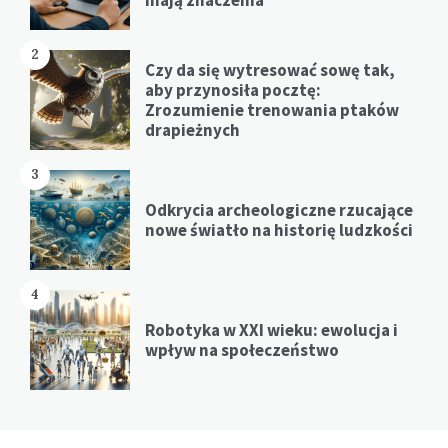
mają znaczenia
2
Czy da się wytresować sowę tak,
aby przynosiła pocztę:
Zrozumienie trenowania ptaków
drapieżnych
3
Odkrycia archeologiczne rzucające
nowe światło na historię ludzkości
4
Robotyka w XXI wieku: ewolucja i
wpływ na społeczeństwo