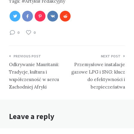
Tags:
Artykuł redakcyjny
0
0
Nawigacja
PREVIOUS POST
NEXT POST
wpisu
Odkrywanie Mauritanii:
Przemysłowe instalacje
Tradycje, kultura i
gazowe LPG i SNG: klucz
współczesność w sercu
do efektywności i
Zachodniej Afryki
bezpieczeństwa
Leave a reply