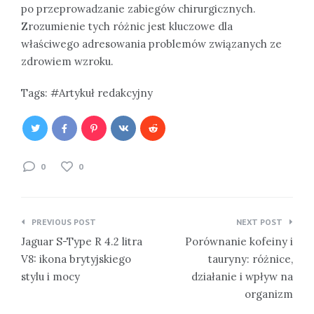
po przeprowadzanie zabiegów chirurgicznych.
Zrozumienie tych różnic jest kluczowe dla
właściwego adresowania problemów związanych ze
zdrowiem wzroku.
Tags:
Artykuł redakcyjny
0
0
Nawigacja
PREVIOUS POST
NEXT POST
wpisu
Jaguar S-Type R 4.2 litra
Porównanie kofeiny i
V8: ikona brytyjskiego
tauryny: różnice,
stylu i mocy
działanie i wpływ na
organizm