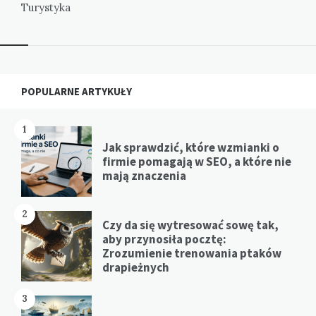
Turystyka
Widgets
POPULARNE ARTYKUŁY
1
Jak sprawdzić, które wzmianki o
firmie pomagają w SEO, a które nie
mają znaczenia
2
Czy da się wytresować sowę tak,
aby przynosiła pocztę:
Zrozumienie trenowania ptaków
drapieżnych
3